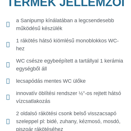
TERMÉK JELLEMZŐI
a Sanipump kínálatában a legcsendesebb
működésű készülék
1 rákötés hátsó kiömlésű monoblokkos WC-
hez
WC csésze egybeépített a tartállyal 1 kerámia
egységből áll
lecsapódás mentes WC ülőke
innovatív öblítési rendszer ½”-os rejtett hátsó
vízcsatlakozás
2 oldalsó rákötési csonk belső visszacsapó
szeleppel pl: bidé, zuhany, kézmosó, mosdó,
piszoár rákötéséhez