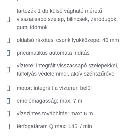
tartozék 1 db külső vágható méretű
visszacsapó szelep, bilincsek, záródugók,
gumi idomok
oldalsó rákötési csonk lyukközepe: 40 mm
pneumatikus automata indítás
víztere: integrált visszacsapó szelepekkel,
túlfolyás védelemmel, aktív szénszűrővel
motor: integrált a víztéren belül
emelőmagasság: max: 7 m
vízszintes továbbítás: max: 6 m
térfogatáram Q max: 145l / min