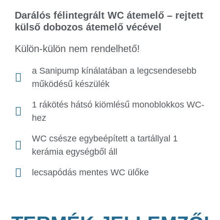
Darálós félintegrált WC átemelő – rejtett
külső dobozos átemelő vécével
Külön-külön nem rendelhető!
a Sanipump kínálatában a legcsendesebb
működésű készülék
1 rákötés hátsó kiömlésű monoblokkos WC-
hez
WC csésze egybeépített a tartállyal 1
kerámia egységből áll
lecsapódás mentes WC ülőke